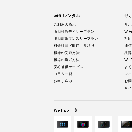
wifi レンタル
サ
ご利用の流れ
サポ
デイリープラン
Wi
(短期利用)
マンスリープラン
対応
(長期割引)
料金計算／即時「見積り」
通信
機器の受取方法
故障
機器の返却方法
Wi
安心補償サービス
よく
コラム一覧
マイ
お申し込み
お問
サイ
Wi-Fiルーター