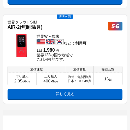
世界各国
世界クラウドSIM
AIR-2(無制限/月)
世界WiFi端末
などで利用可
1,980
1日
円
世界122の国や地域で
ご利用可能です。
通信速度
通信容量
接続台数
下り最大
上り最大
海外：無制限/月
16
台
2.05
400
日本：100GB/月
Gbps
Mbps
詳しく見る