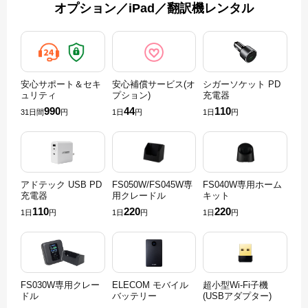
オプション／iPad／翻訳機レンタル
安心サポート＆セキ
安心補償サービス(オ
シガーソケット PD
ュリティ
プション)
充電器
990
44
110
31日間
円
1日
円
1日
円
アドテック USB PD
FS050W/FS045W専
FS040W専用ホーム
充電器
用クレードル
キット
110
220
220
1日
円
1日
円
1日
円
FS030W専用クレー
ELECOM モバイル
超小型Wi-Fi子機
ドル
バッテリー
(USBアダプター)