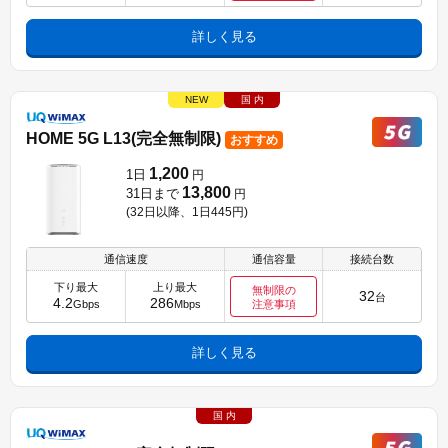
詳しく見る
NEW
国 内
HOME 5G L13(完全無制限)
おすすめ
1,200
1日
円
13,800
31日まで
円
(32日以降、1日
445円
)
通信速度
通信容量
接続台数
下り最大
上り最大
無制限の
32
台
4.2
286
Gbps
Mbps
注意事項
詳しく見る
国 内