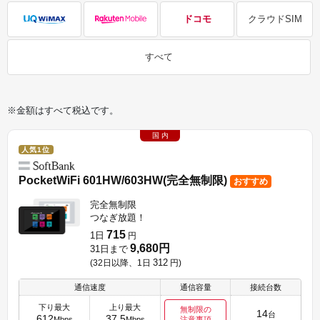
ドコモ
クラウドSIM
すべて
※金額はすべて税込です。
国 内
人気1位
PocketWiFi 601HW/603HW(完全無制限)
おすすめ
完全無制限
つなぎ放題！
715
1日
円
9,680円
31日まで
312
(32日以降、1日
円
)
通信速度
通信容量
接続台数
下り最大
上り最大
無制限の
14
台
612
37.5
Mbps
Mbps
注意事項