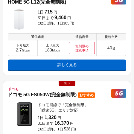
HOME 5G L12(完全無制限)
715
1日
円
9,460
31日まで
円
(32日以降、1日
305円
)
通信速度
通信容量
接続台数
下り最大
上り最大
無制限の
40
台
2.7
183
Gbps
Mbps
注意事項
詳しく見る
国 内
ドコモ
ドコモ 5G FS050W(完全無制限)
おすすめ
ドコモ回線で「完全無制限」
「瞬速5G」エリア対応
1,320
1日
円
16,370
31日まで
円
528
(32日以降、1日
円
)