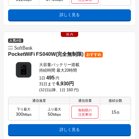
詳しく見る
国 内
人気4位
PocketWiFi FS040W(完全無制限)
おすすめ
大容量バッテリー搭載
持続時間 最大20時間
495
1日
円
6,930円
31日まで
160
(32日以降、1日
円
)
通信速度
通信容量
接続台数
下り最大
上り最大
無制限の
15
台
300
50
Mbps
Mbps
注意事項
詳しく見る