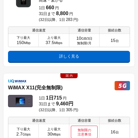
高速・繋がる
660
1日
円
8,800
31日まで
円
283
(32日以降、1日
円
)
通信速度
通信容量
接続台数
下り最大
上り最大
10
GB/3日
15
台
150
37.5
Mbp
Mbps
無制限/月
詳しく見る
国 内
WiMAX X11(完全無制限)
1日715
1日
円
9,460円
31日まで
305
(32日以降、1日
円
)
通信速度
通信容量
接続台数
下り最大
上り最大
無制限の
16
台
2.7
30
Gbps
Mbps
注意事項