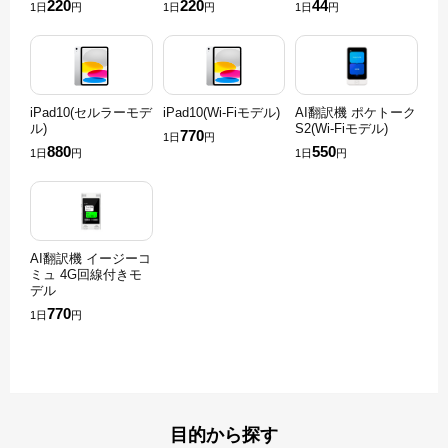
220
220
44
1日
円
1日
円
1日
円
iPad10(セルラーモデ
iPad10(Wi-Fiモデル)
AI翻訳機 ポケトーク
ル)
S2(Wi-Fiモデル)
770
1日
円
880
550
1日
円
1日
円
AI翻訳機 イージーコ
ミュ 4G回線付きモ
デル
770
1日
円
目的から探す