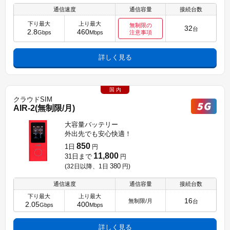
通信速度
通信容量
接続台数
下り最大
上り最大
無制限の
32
台
2.8
460
Gbps
Mbps
注意事項
詳しく見る
国 内
クラウドSIM
AIR-2(無制限/月)
大容量バッテリー
外出先でも安心快適！
850
1日
円
11,800
31日まで
円
380
(32日以降、1日
円
)
通信速度
通信容量
接続台数
下り最大
上り最大
16
無制限/月
台
2.05
400
Gbps
Mbps
詳しく見る