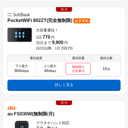
国 内
PocketWiFi 802ZT(完全無制限)
おすすめ
大容量通信！
770
1日
円
9,900
31日まで
円
319
(32日以降、1日
円
)
通信速度
通信容量
接続台数
下り最大
上り最大
無制限の
16
台
866
46
Mbps
Mbps
注意事項
詳しく見る
国 内
au FS030W(無制限/月)
プラチナバンド対応