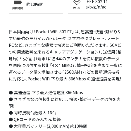
IEEE 802.11
約10時間
a/b/g/n/ac
日本国内向け「Pocket WiFi 802ZT」は、超高速・快適・繋がりや
すい最強のモバイルWiFiルータ！スマホやタブレット、ノート
PCなど、さまざまな機器で快適にご利用いただけます。5CA（5
つの周波数帯を束ねるキャリアアグリゲーション）、送信用（基
地局）と受信用（端末）に各4本のアンテナを使い複数のデータ
を同時に通信する技術「4×4 MIMO」、情報密度を高めて一度に
運べるデータ量を増加させる「256QAM」などの最新通信技術
に対応し、Pocket WiFi 下り最大 866Mbps の通信速度を実現！
● 高速通信！下り最大通信速度 866Mbps
● さまざまな通信技術に対応し、快適・繋がるデータ通信を実
現！
● 同時接続台数最大 16台
● QRコードのかんたん接続
● 大容量バッテリー(3,000mAh) 約10時間