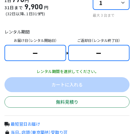
1日
円
9,900
31日まで
円
(
32日以降
、1日
319
円)
最大
3
台まで
レンタル期間
お届け日（レンタル開始日）
ご返却日（レンタル終了日）
ー
ー
レンタル期間を選択してください。
カートに入れる
無料見積り
最短翌日お届け
当日、店頭（東京築地）受取り可