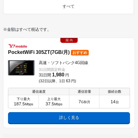
すべて
※金額はすべて税込です。
国 内
PocketWiFi 305ZT(7GB/月)
おすすめ
高速・ソフトバンク4G回線
31日間固定料金
1,980
31日間
円
63
(32日以降、1日
円
)
通信速度
通信容量
接続台数
下り最大
上り最大
7
14
GB/月
台
187.5
37.5
Mbps
Mbps
詳しく見る