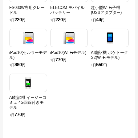
FS030W専用クレー
ELECOM モバイル
超小型Wi-Fi子機
ドル
バッテリー
(USBアダプター)
220
220
44
1日
円
1日
円
1日
円
iPad10(セルラーモデ
iPad10(Wi-Fiモデル)
AI翻訳機 ポケトーク
ル)
S2(Wi-Fiモデル)
770
1日
円
880
550
1日
円
1日
円
AI翻訳機 イージーコ
ミュ 4G回線付きモ
デル
770
1日
円