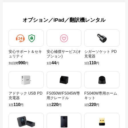
オプション／iPad／翻訳機レンタル
安心サポート＆セキ
安心補償サービス(オ
シガーソケット PD
ュリティ
プション)
充電器
990
44
110
31日間
円
1日
円
1日
円
アドテック USB PD
FS050W/FS045W専
FS040W専用ホーム
充電器
用クレードル
キット
110
220
220
1日
円
1日
円
1日
円