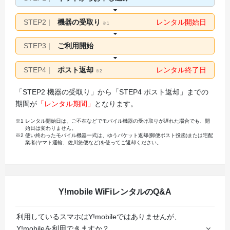
STEP2 |
機器の受取り
レンタル開始日
※1
STEP3 |
ご利用開始
STEP4 |
ポスト返却
レンタル終了日
※2
「STEP2 機器の受取り」から「STEP4 ポスト返却」までの
期間が
「レンタル期間」
となります。
※1
レンタル開始日は、ご不在などでモバイル機器の受け取りが遅れた場合でも、開
始日は変わりません。
※2
使い終わったモバイル機器一式は、ゆうパケット返却(郵便ポスト投函)または宅配
業者(ヤマト運輸、佐川急便など)を使ってご返却ください。
Y!mobile WiFiレンタルのQ&A
利用しているスマホはY!mobileではありませんが、
Y!mobileを利用できますか？