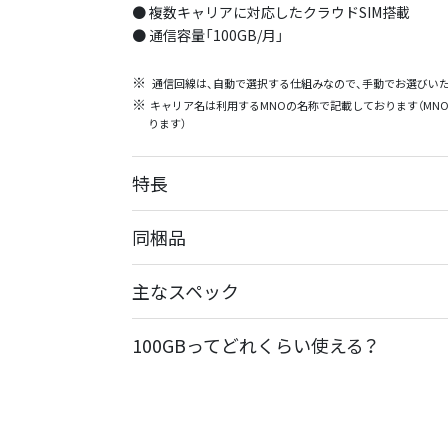
● 複数キャリアに対応したクラウドSIM搭載
● 通信容量「100GB/月」
通信回線は、自動で選択する仕組みなので、手動でお選びい
キャリア名は利用するMNOの名称で記載しております（MN
ります）
特長
同梱品
主なスペック
100GBってどれくらい使える？