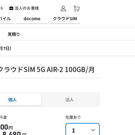
sh
法人のお客様
バイル
docomo
クラウドSIM
見積り
月7日）
ラウドSIM 5G AIR-2 100GB/月
個人
法人
料金
在庫あり
200
円
8,490
で
円