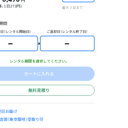
降
、1日
273
円)
最大
3
台まで
期間
日（レンタル開始日）
ご返却日（レンタル終了日）
ー
ー
レンタル期間を選択してください。
カートに入れる
無料見積り
翌日お届け
店頭（東京築地）受取り可