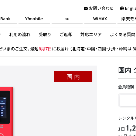
お問い合わせ
Engli
tBank
Y!mobile
au
WiMAX
楽天モ
ン
利用の流れ
受取り
ご返却
対応エリア
よくある質問
だいまのご注文、最短
8月7日
にお届け （北海道・中国・四国・九州・沖縄は 8
国内 ク
会員種別
レンタル
1,
1日
31日ま