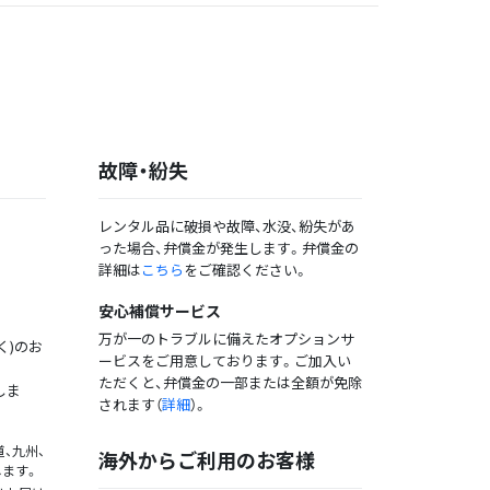
故障・紛失
レンタル品に破損や故障、水没、紛失があ
った場合、弁償金が発生します。弁償金の
詳細は
こちら
をご確認ください。
安心補償サービス
万が一のトラブルに備えたオプションサ
く)のお
ービスをご用意しております。ご加入い
ただくと、弁償金の一部または全額が免除
しま
されます（
詳細
）。
、九州、
海外からご利用のお客様
します。