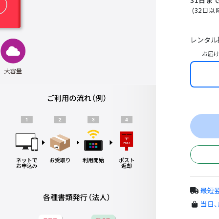
(
32日以
レンタル
お届け
最短
当日、