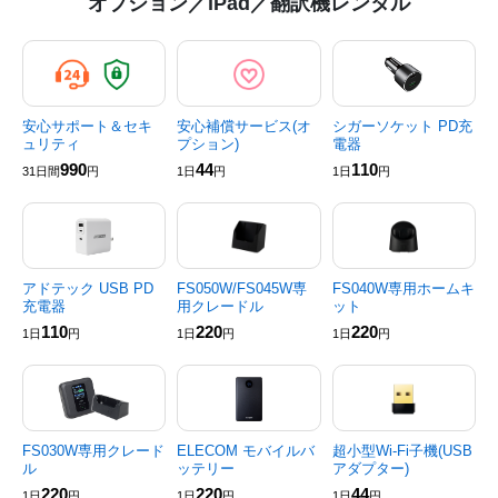
オプション／iPad／翻訳機レンタル
安心サポート＆セキ
安心補償サービス(オ
シガーソケット PD充
ュリティ
プション)
電器
990
44
110
31日間
円
1日
円
1日
円
アドテック USB PD
FS050W/FS045W専
FS040W専用ホームキ
充電器
用クレードル
ット
110
220
220
1日
円
1日
円
1日
円
FS030W専用クレード
ELECOM モバイルバ
超小型Wi-Fi子機(USB
ル
ッテリー
アダプター)
220
220
44
1日
円
1日
円
1日
円