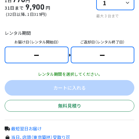
1日
円
9,900
31日まで
円
(
32日以降
、1日
319
円)
最大
3
台まで
レンタル期間
お届け日（レンタル開始日）
ご返却日（レンタル終了日）
ー
ー
レンタル期間を選択してください。
カートに入れる
無料見積り
最短翌日お届け
当日、店頭（東京築地）受取り可