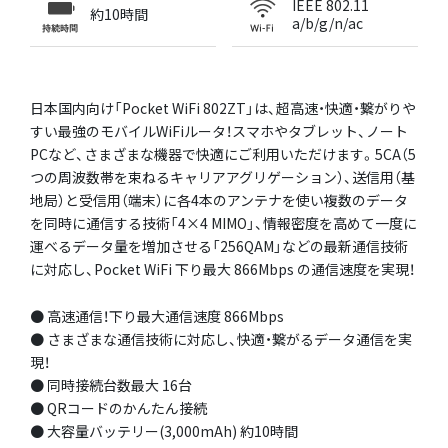
IEEE 802.11
約10時間
a/b/g/n/ac
日本国内向け「Pocket WiFi 802ZT」は、超高速・快適・繋がりや
すい最強のモバイルWiFiルータ！スマホやタブレット、ノート
PCなど、さまざまな機器で快適にご利用いただけます。5CA（5
つの周波数帯を束ねるキャリアアグリゲーション）、送信用（基
地局）と受信用（端末）に各4本のアンテナを使い複数のデータ
を同時に通信する技術「4×4 MIMO」、情報密度を高めて一度に
運べるデータ量を増加させる「256QAM」などの最新通信技術
に対応し、Pocket WiFi 下り最大 866Mbps の通信速度を実現！
● 高速通信！下り最大通信速度 866Mbps
● さまざまな通信技術に対応し、快適・繋がるデータ通信を実
現！
● 同時接続台数最大 16台
● QRコードのかんたん接続
● 大容量バッテリー(3,000mAh) 約10時間