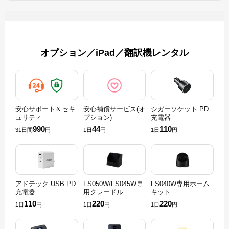
オプション／iPad／翻訳機レンタル
安心サポート＆セキ
安心補償サービス(オ
シガーソケット PD
ュリティ
プション)
充電器
990
44
110
31日間
円
1日
円
1日
円
アドテック USB PD
FS050W/FS045W専
FS040W専用ホーム
充電器
用クレードル
キット
110
220
220
1日
円
1日
円
1日
円