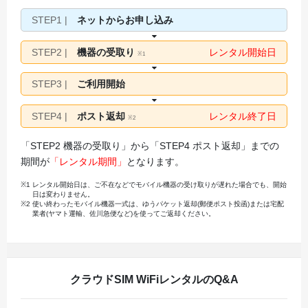
STEP1 |
ネットからお申し込み
STEP2 |
機器の受取り
レンタル開始日
※1
STEP3 |
ご利用開始
STEP4 |
ポスト返却
レンタル終了日
※2
「STEP2 機器の受取り」から「STEP4 ポスト返却」までの
期間が
「レンタル期間」
となります。
※1
レンタル開始日は、ご不在などでモバイル機器の受け取りが遅れた場合でも、開始
日は変わりません。
※2
使い終わったモバイル機器一式は、ゆうパケット返却(郵便ポスト投函)または宅配
業者(ヤマト運輸、佐川急便など)を使ってご返却ください。
クラウドSIM WiFiレンタルのQ&A