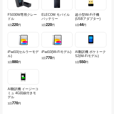
FS030W専用クレー
ELECOM モバイル
超小型Wi-Fi子機
ドル
バッテリー
(USBアダプター)
220
220
44
1日
円
1日
円
1日
円
iPad10(セルラーモデ
iPad10(Wi-Fiモデル)
AI翻訳機 ポケトーク
ル)
S2(Wi-Fiモデル)
770
1日
円
880
550
1日
円
1日
円
AI翻訳機 イージーコ
ミュ 4G回線付きモ
デル
770
1日
円