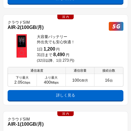
国 内
クラウドSIM
AIR-2(100GB/月)
大容量バッテリー
外出先でも安心快適！
1,200
1日
円
8,490
31日まで
円
273
(32日以降、1日
円
)
通信速度
通信容量
接続台数
下り最大
上り最大
100
16
GB/月
台
2.05
400
Gbps
Mbps
詳しく見る
国 内
クラウドSIM
AIR-1(100GB/月)