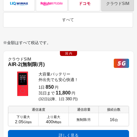
ドコモ
クラウドSIM
すべて
※金額はすべて税込です。
国 内
クラウドSIM
AIR-2(無制限/月)
大容量バッテリー
外出先でも安心快適！
850
1日
円
11,800
31日まで
円
380
(32日以降、1日
円
)
通信速度
通信容量
接続台数
下り最大
上り最大
16
無制限/月
台
2.05
400
Gbps
Mbps
詳しく見る