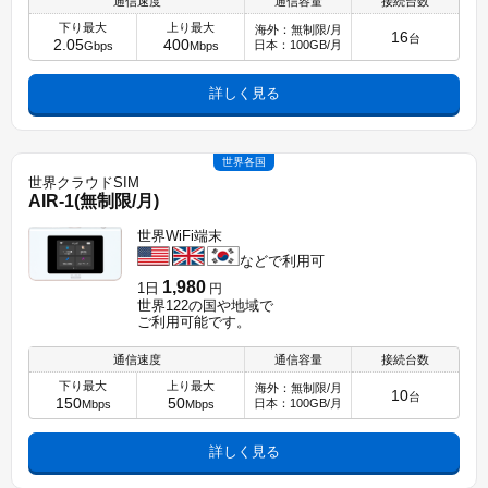
通信速度
通信容量
接続台数
下り最大
上り最大
海外：無制限/月
16
台
2.05
400
日本：100GB/月
Gbps
Mbps
詳しく見る
世界各国
世界クラウドSIM
AIR-1(無制限/月)
世界WiFi端末
などで利用可
1,980
1日
円
世界122の国や地域で
ご利用可能です。
通信速度
通信容量
接続台数
下り最大
上り最大
海外：無制限/月
10
台
150
50
日本：100GB/月
Mbps
Mbps
詳しく見る