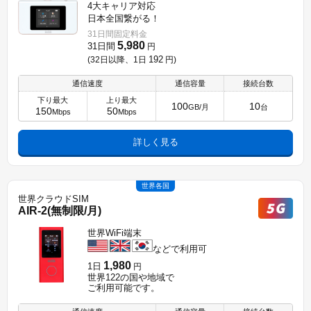
4大キャリア対応
日本全国繋がる！
31日間固定料金
5,980
31日間
円
192
(32日以降、1日
円
)
通信速度
通信容量
接続台数
下り最大
上り最大
100
10
GB/月
台
150
50
Mbps
Mbps
詳しく見る
世界各国
世界クラウドSIM
AIR-2(無制限/月)
世界WiFi端末
などで利用可
1,980
1日
円
世界122の国や地域で
ご利用可能です。