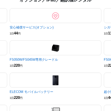
安心補償サービス(オプション)
シガ
44
1
1日
円
1日
FS050W/FS045W専用クレードル
FS
220
2
1日
円
1日
ELECOM モバイルバッテリー
超小
220
4
1日
円
1日