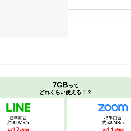
7GB
って
どれくらい使える！？
標準画質
標準画質
約400MB/h
約600MB/h
17
11
約
時間
約
時間