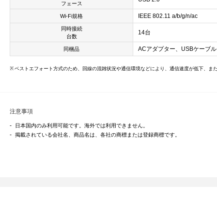
フェース
IEEE 802.11 a/b/g/n/ac
Wi-Fi規格
同時接続
14台
台数
ACアダプター、USBケーブ
同梱品
ベストエフォート方式のため、回線の混雑状況や通信環境などにより、通信速度が低下、ま
注意事項
日本国内のみ利用可能です。海外では利用できません。
掲載されている会社名、商品名は、各社の商標または登録商標です。