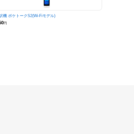
訳機 ポケトークS2(Wi-Fiモデル)
50
円