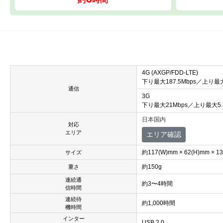
4G (AXGP/FDD-LTE)
下り最大187.5Mbps／上り最大3
通信
3G
下り最大21Mbps／上り最大5.7
日本国内
対応
エリア
エリア確認
約117(W)mm × 62(H)mm × 13
サイズ
約150g
重さ
連続通
約3〜4時間
信時間
連続待
約1,000時間
機時間
インター
USB 2.0