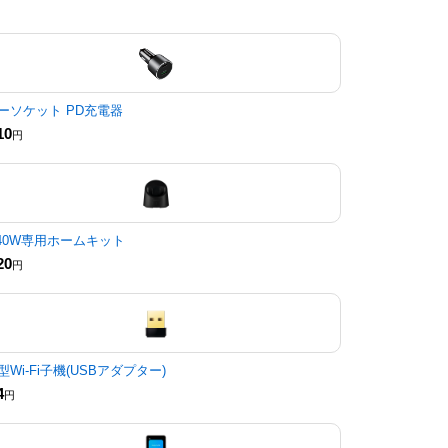
ーソケット PD充電器
10
円
040W専用ホームキット
20
円
型Wi-Fi子機(USBアダプター)
4
円