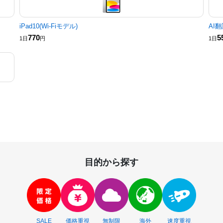
iPad10(Wi-Fiモデル)
AI翻
770
5
1日
円
1日
目的から探す
SALE
価格重視
無制限
海外
速度重視