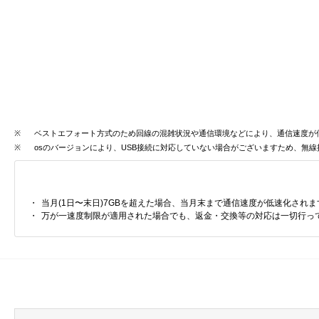
※
ベストエフォート方式のため回線の混雑状況や通信環境などにより、通信速度が
※
osのバージョンにより、USB接続に対応していない場合がございますため、無
当月(1日〜末日)7GBを超えた場合、当月末まで通信速度が低速化されま
万が一速度制限が適用された場合でも、返金・交換等の対応は一切行っ