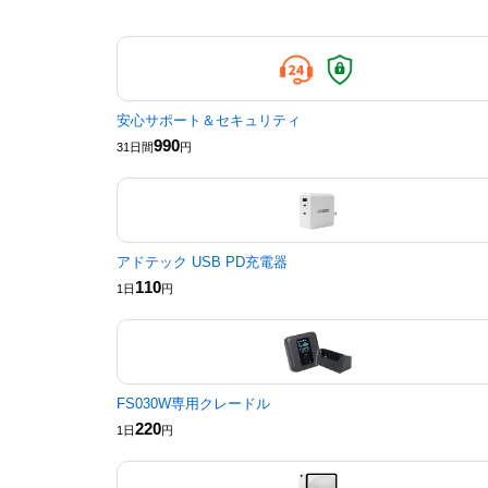
安心サポート＆セキュリティ
990
31日間
円
アドテック USB PD充電器
110
1日
円
FS030W専用クレードル
220
1日
円