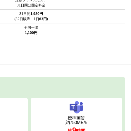
31日間は固定料金
31日間
1,980円
(32日以降、1日
63円
)
全国一律
1,100円
標準画質
約750MB/h
9
約
時間