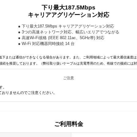
下り最大187.5Mbps
キャリアアグリゲーション対応
● 下り最大187.5Mbps キャリアアグリゲーション対応
● 3つの高速ネットワーク対応、幅広いエリアでつながる
● 高速Wi-Fi規格 (IEEE 802.11ac、5GHz帯) 対応
● Wi-Fi 対応機器同時接続 14 台
低下または通信ができなくなる場合があります。また、ご利用地域によって最大通信速度は
線接続を推奨しております。（弊社取り扱いケーブルは充電専用のため、有線での接続には
ご注意
す。
ておりませんのでご注意ください。
ご利用料金