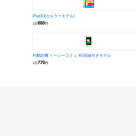
iPad10(セルラーモデル)
880
1日
円
AI翻訳機 イージーコミュ 4G回線付きモデル
770
1日
円