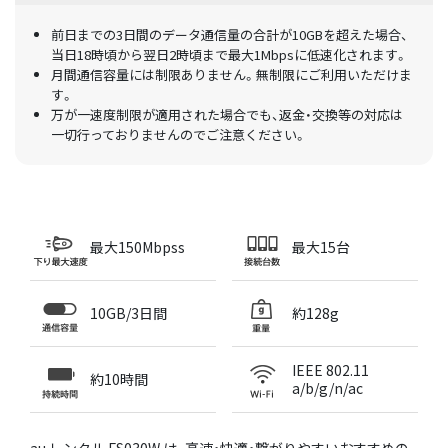
前日までの3日間のデータ通信量の合計が10GBを超えた場合、
当日18時頃から翌日2時頃まで最大1Mbpsに低速化されます。
月間通信容量には制限ありません。無制限にご利用いただけま
す。
万が一速度制限が適用された場合でも、返金・交換等の対応は
一切行っておりませんのでご注意ください。
最大150Mbpss
最大15台
10GB/3日間
約128g
IEEE 802.11
約10時間
a/b/g/n/ac
au レンタル FS030W は、高速・快適・繋がりやすいおすすめの