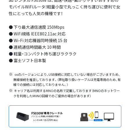
モバイルWiFiルータ！軽量小型で丸っこく持ち運びに便利で女
性にとっても人気の機種です！
● 下り最大通信速度 150Mbps
● WiFi規格 IEEE802.11ac 対応
● Wi-Fi 対応機器同時接続 15 台
● 連続通信時間最大 10 時間
● 軽量・コンパクト持ち運びラクラク
● 富士ソフト日本製
osのバージョンにより、USB接続に対応していない場合がございますため、
無線接続を推奨しております。（弊社取り扱いケーブルは充電専用のため、有
線での接続には対応しておりません。）
キャリア名は利用するMNOの名称で記載しております（MNOのネットワー
クを利用したMVNO回線でのご提供の場合があります）