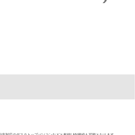
Next
i-Fi非対応のデスクトップパソコンなどと有線LAN接続も可能となります。