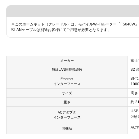
※このホームキット（クレードル）は、モバイルWi-Fiルーター「FS040
※LANケーブルは別途お客様にてご用意が必要となります。
富士
メーカー
32 
無線LAN同時接続数
8ピ
Ethernet
インターフェース
100
高さ 
サイズ
約 31
重さ
US
ACアダプタ
※給
インターフェース
AC
同梱品