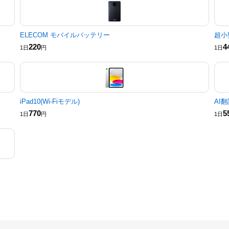
ELECOM モバイルバッテリー
超小
220
4
1日
円
1日
iPad10(Wi-Fiモデル)
AI翻
770
5
1日
円
1日