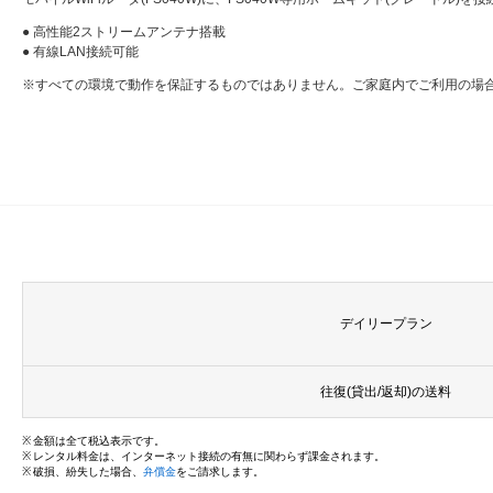
● 高性能2ストリームアンテナ搭載
● 有線LAN接続可能
※すべての環境で動作を保証するものではありません。ご家庭内でご利用の場
デイリープラン
往復(貸出/返却)の送料
金額は全て税込表示です。
レンタル料金は、インターネット接続の有無に関わらず課金されます。
破損、紛失した場合、
弁償金
をご請求します。