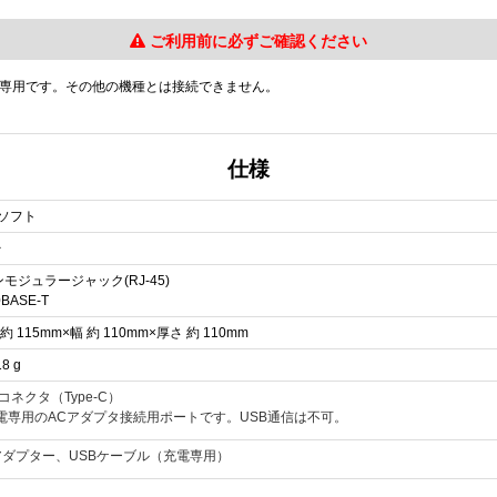
ご利用前に必ずご確認ください
W」専用です。その他の機種とは接続できません。
仕様
ソフト
台
ンモジュラージャック(RJ-45)
0BASE-T
約 115mm×幅 約 110mm×厚さ 約 110mm
8 g
Bコネクタ（Type-C）
電専用のACアダプタ接続用ポートです。USB通信は不可。
アダプター、USBケーブル（充電専用）