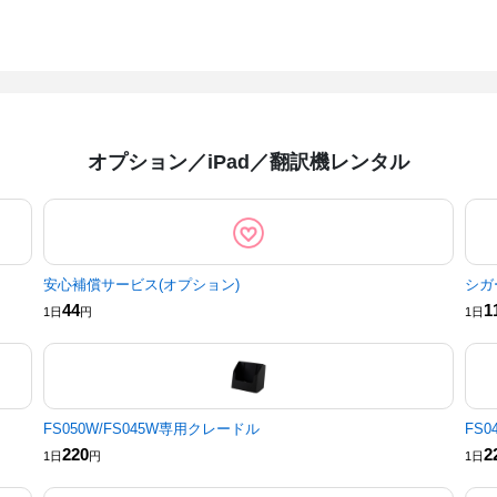
オプション／iPad／翻訳機レンタル
安心補償サービス(オプション)
シガ
44
1
1日
円
1日
FS050W/FS045W専用クレードル
FS
220
2
1日
円
1日