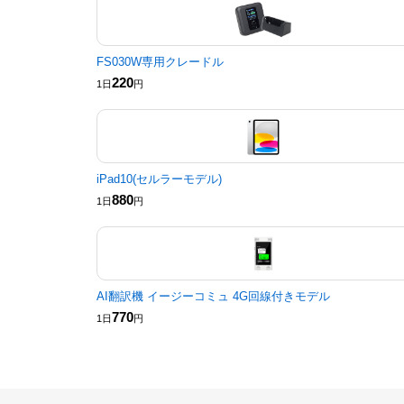
FS030W専用クレードル
220
1日
円
iPad10(セルラーモデル)
880
1日
円
AI翻訳機 イージーコミュ 4G回線付きモデル
770
1日
円