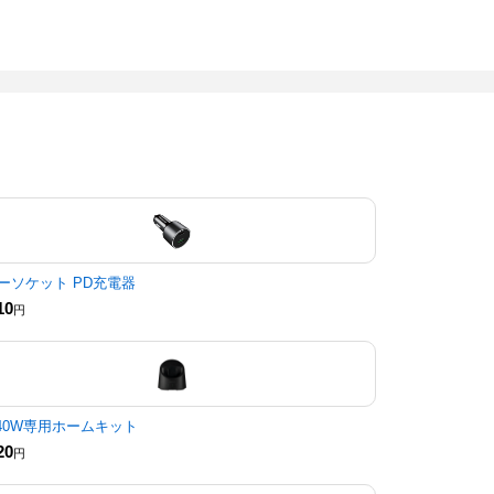
ーソケット PD充電器
10
円
040W専用ホームキット
20
円