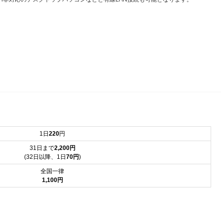
1日
220
円
31日まで
2,200円
(32日以降、1日
70円
)
全国一律
1,100円