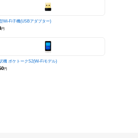
型Wi-Fi子機(USBアダプター)
4
円
訳機 ポケトークS2(Wi-Fiモデル)
50
円