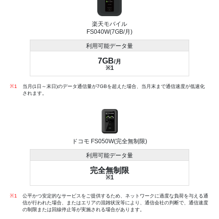
楽天モバイル
FS040W(7GB/月)
利用可能データ量
7GB
/月
※1
※1
当月(1日～末日)のデータ通信量が7GBを超えた場合、当月末まで通信速度が低速化
されます。
ドコモ FS050W(完全無制限)
利用可能データ量
完全無制限
※1
※1
公平かつ安定的なサービスをご提供するため、ネットワークに過度な負荷を与える通
信が行われた場合、またはエリアの混雑状況等により、通信会社の判断で、通信速度
の制限または回線停止等が実施される場合があります。