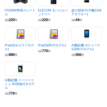
FS030W専用クレード
ELECOM モバイルバ
超小型Wi-Fi子機(USB
ル
ッテリー
アダプター)
220
220
44
1日
円
1日
円
1日
円
iPad10(セルラーモデ
iPad10(Wi-Fiモデル)
AI翻訳機 ポケトーク
ル)
S2(Wi-Fiモデル)
770
1日
円
880
550
1日
円
1日
円
AI翻訳機 イージーコ
ミュ 4G回線付きモデ
ル
770
1日
円