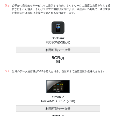
※1
公平かつ安定的なサービスをご提供するため、ネットワークに過度な負荷を与える通
信が行われた場合、またはエリアの混雑状況等により、通信会社の判断で、通信速度
の制限または回線停止等が実施される場合があります。
SoftBank
FS030W(5GB/月)
利用可能データ量
5GB
/月
※1
※1
当月のデータ通信量が5GBを超えた場合、当月末まで通信速度が低速化されます。
Y!mobile
PocketWiFi 305ZT(7GB)
利用可能データ量