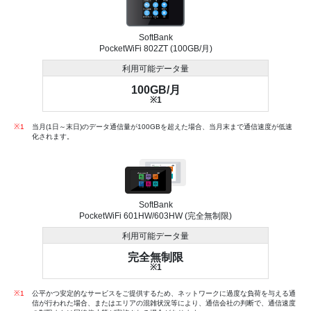
SoftBank
PocketWiFi 802ZT (100GB/月)
利用可能データ量
100GB/月
※1
※1
当月(1日～末日)のデータ通信量が100GBを超えた場合、当月末まで通信速度が低速
化されます。
SoftBank
PocketWiFi 601HW/603HW (完全無制限)
利用可能データ量
完全無制限
※1
※1
公平かつ安定的なサービスをご提供するため、ネットワークに過度な負荷を与える通
信が行われた場合、またはエリアの混雑状況等により、通信会社の判断で、通信速度