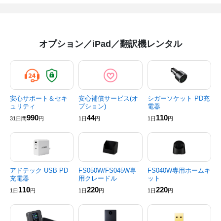
オプション／iPad／翻訳機レンタル
安心サポート＆セキ
安心補償サービス(オ
シガーソケット PD充
ュリティ
プション)
電器
990
44
110
31日間
円
1日
円
1日
円
アドテック USB PD
FS050W/FS045W専
FS040W専用ホームキ
充電器
用クレードル
ット
110
220
220
1日
円
1日
円
1日
円