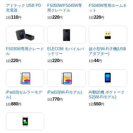
アドテック USB PD
FS050W/FS045W専
FS040W専用ホームキ
充電器
用クレードル
ット
110
220
220
1日
円
1日
円
1日
円
FS030W専用クレード
ELECOM モバイルバ
超小型Wi-Fi子機(USB
ル
ッテリー
アダプター)
220
220
44
1日
円
1日
円
1日
円
iPad10(セルラーモデ
iPad10(Wi-Fiモデル)
AI翻訳機 ポケトーク
ル)
S2(Wi-Fiモデル)
770
1日
円
880
550
1日
円
1日
円