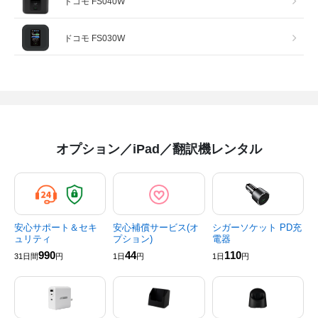
ドコモ FS040W
ドコモ FS030W
オプション／iPad／翻訳機レンタル
安心サポート＆セキ
安心補償サービス(オ
シガーソケット PD充
ュリティ
プション)
電器
990
44
110
31日間
円
1日
円
1日
円