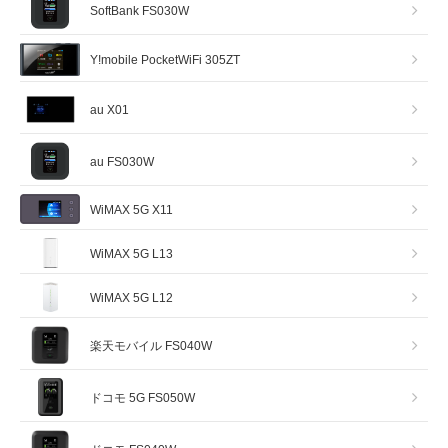
SoftBank FS030W
Y!mobile PocketWiFi 305ZT
au X01
au FS030W
WiMAX 5G X11
WiMAX 5G L13
WiMAX 5G L12
楽天モバイル FS040W
ドコモ 5G FS050W