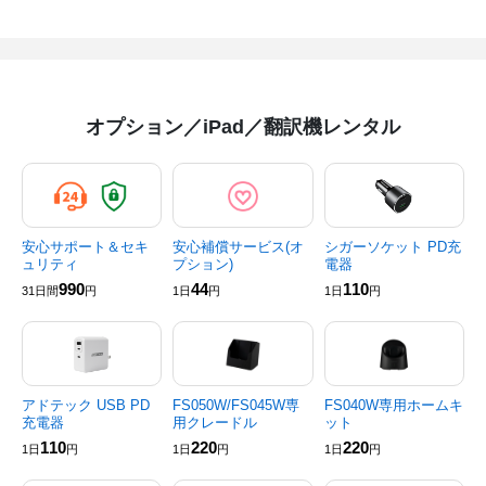
オプション／iPad／翻訳機レンタル
安心サポート＆セキ
安心補償サービス(オ
シガーソケット PD充
ュリティ
プション)
電器
990
44
110
31日間
円
1日
円
1日
円
アドテック USB PD
FS050W/FS045W専
FS040W専用ホームキ
充電器
用クレードル
ット
110
220
220
1日
円
1日
円
1日
円