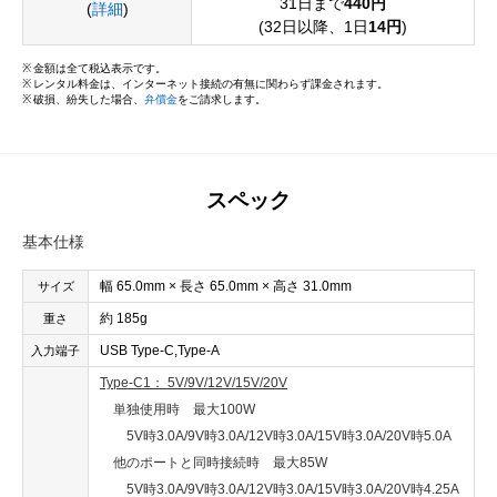
31日まで
440円
(
詳細
)
(32日以降、1日
14円
)
金額は全て税込表示です。
レンタル料金は、インターネット接続の有無に関わらず課金されます。
破損、紛失した場合、
弁償金
をご請求します。
スペック
基本仕様
幅 65.0mm × 長さ 65.0mm × 高さ 31.0mm
サイズ
約 185g
重さ
USB Type-C,Type-A
入力端子
Type-C1： 5V/9V/12V/15V/20V
単独使用時 最大100W
5V時3.0A/9V時3.0A/12V時3.0A/15V時3.0A/20V時5.0A
他のポートと同時接続時 最大85W
5V時3.0A/9V時3.0A/12V時3.0A/15V時3.0A/20V時4.25A