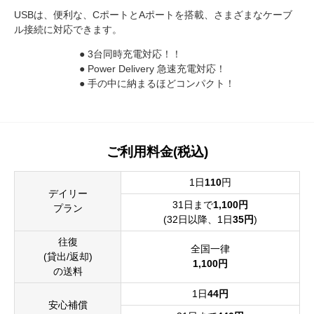
USBは、便利な、CポートとAポートを搭載、さまざまなケーブ
ル接続に対応できます。
● 3台同時充電対応！！
● Power Delivery 急速充電対応！
● 手の中に納まるほどコンパクト！
ご利用料金(税込)
1日
110
円
デイリー
31日まで
1,100円
プラン
(32日以降、1日
35円
)
往復
全国一律
(貸出/返却)
1,100円
の送料
1日
44円
安心補償