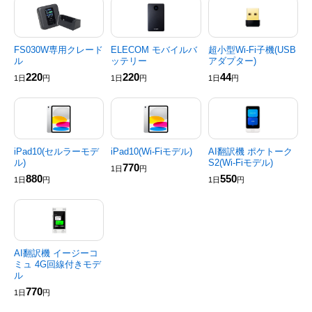
FS030W専用クレード
ELECOM モバイルバ
超小型Wi-Fi子機(USB
ル
ッテリー
アダプター)
220
220
44
1日
円
1日
円
1日
円
iPad10(セルラーモデ
iPad10(Wi-Fiモデル)
AI翻訳機 ポケトーク
ル)
S2(Wi-Fiモデル)
770
1日
円
880
550
1日
円
1日
円
AI翻訳機 イージーコ
ミュ 4G回線付きモデ
ル
770
1日
円