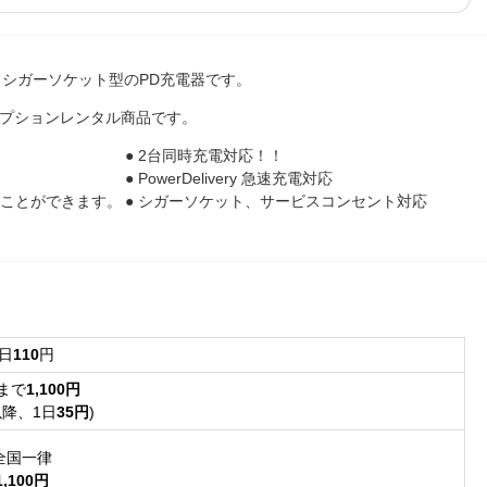
シガーソケット型のPD充電器です。
オプションレンタル商品です。
● 2台同時充電対応！！
● PowerDelivery 急速充電対応
することができます。
● シガーソケット、サービスコンセント対応
1日
110
円
日まで
1,100円
以降、1日
35円
)
全国一律
1,100円