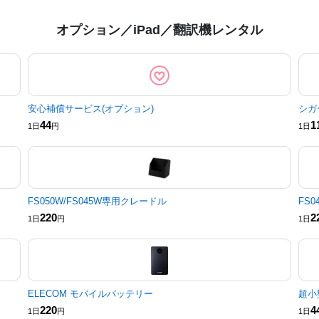
オプション／iPad／翻訳機レンタル
安心補償サービス(オプション)
シガ
44
1
1日
円
1日
FS050W/FS045W専用クレードル
FS
220
2
1日
円
1日
ELECOM モバイルバッテリー
超小
220
4
1日
円
1日