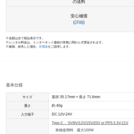
の送料
安心補償
(
詳細
)
金額は全て税込表示です。
レンタル料金は、インターネット接続の有無に関わらず課金されます。
破損、紛失した場合、
弁償金
をご請求します。
基本仕様
直径 35.17mm × 長さ 71.6mm
サイズ
約 40g
重さ
DC:12V-24V
入力端子
Type-C： 5V/9V/12V/15V/20V or PPS:3.3V-21V
単独使用時 最大100W