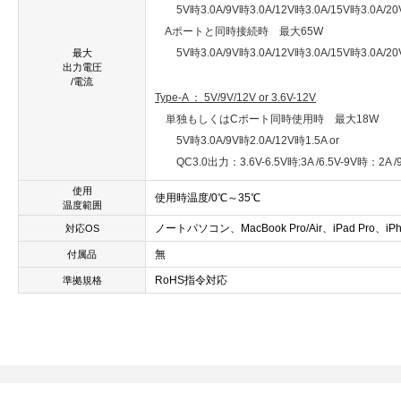
5V時3.0A/9V時3.0A/12V時3.0A/15V時3.0A/20V時
Aポートと同時接続時 最大65W
5V時3.0A/9V時3.0A/12V時3.0A/15V時3.0A/20
最大
出力電圧
/電流
Type-A ： 5V/9V/12V or 3.6V-12V
単独もしくはCポート同時使用時 最大18W
5V時3.0A/9V時2.0A/12V時1.5A or
QC3.0出力：3.6V-6.5V時:3A /6.5V-9V時：2A /
使用
使用時温度/0℃～35℃
温度範囲
ノートパソコン、MacBook Pro/Air、iPad Pro、iP
対応OS
無
付属品
RoHS指令対応
準拠規格