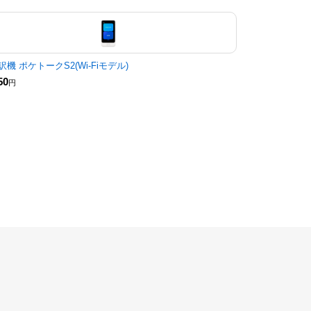
訳機 ポケトークS2(Wi-Fiモデル)
50
円