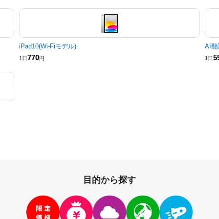
iPad10(Wi-Fiモデル)
AI翻
770
5
1日
円
1日
目的から探す