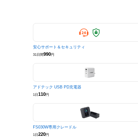
安心サポート＆セキュリティ
990
31日間
円
アドテック USB PD充電器
110
1日
円
FS030W専用クレードル
220
1日
円