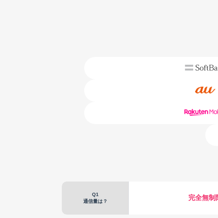
Q1
完全無制
通信量は？