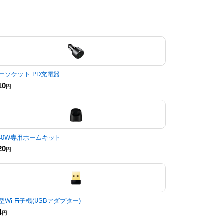
ーソケット PD充電器
10
円
040W専用ホームキット
20
円
型Wi-Fi子機(USBアダプター)
4
円