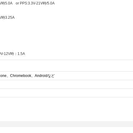
5.0A or PPS:3.3V-21V時/5.0A
V時3.25A
9V-12V時：1.5A
hone、Chromebook、Androidなど