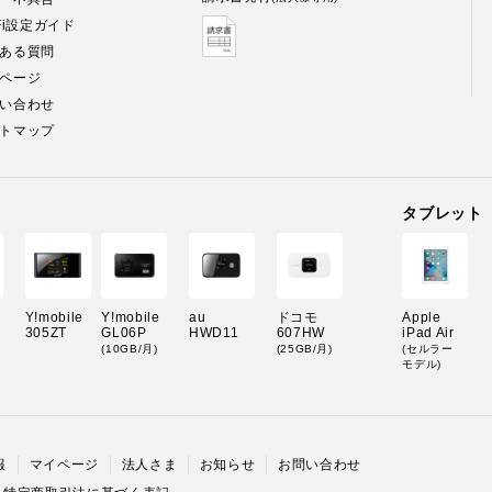
-Fi設定ガイド
ある質問
ページ
い合わせ
トマップ
タブレット
Y!mobile
Y!mobile
au
ドコモ
Apple
305ZT
GL06P
HWD11
607HW
iPad Air
(10GB/月)
(25GB/月)
(セルラー
モデル)
報
マイページ
法人さま
お知らせ
お問い合わせ