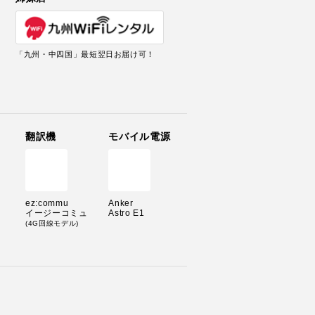
「九州・中四国」最短翌日お届け可！
翻訳機
モバイル電源
ez:commu
Anker
イージーコミュ
Astro E1
(4G回線モデル)