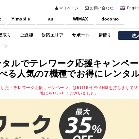
マイページ
お問い合わせ
Englis
k
Y!mobile
au
WiMAX
docomo
受取り
ご返却
対応エリア
サポート
見積り
法
ーン！
レンタルでテレワーク応援キャンペ
べる人気の7機種でお得にレンタ
した「テレワーク応援キャンペーン」は6月18日(金)16時を持ちまして
誠にありがとうございました。