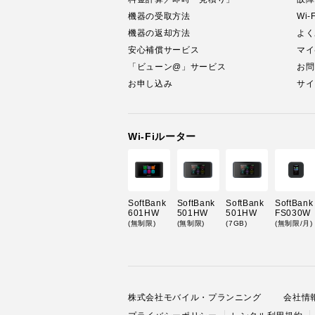
機器の受取方法
Wi
機器の返却方法
よく
安心補償サービス
マイ
「ビューン@」サービス
お問
お申し込み
サイ
Wi-Fiルーター
SoftBank
SoftBank
SoftBank
SoftBank
601HW
501HW
501HW
FS030W
(無制限)
(無制限)
(7GB)
(無制限/月)
株式会社モバイル・プランニング
会社情