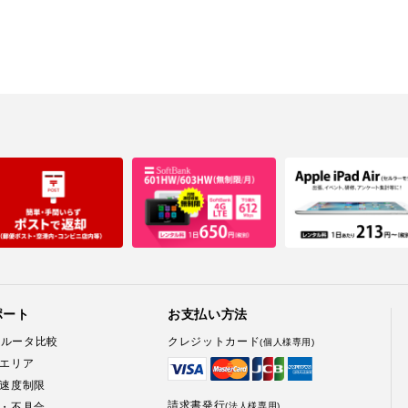
ポート
お支払い方法
Fiルータ比較
クレジットカード
(個人様専用)
エリア
速度制限
請求書発行
・不具合
(法人様専用)