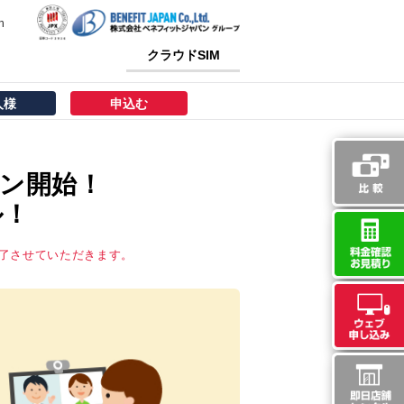
h
クラウドSIM
人様
申込む
ーン開始！
ル！
終了させていただきます。