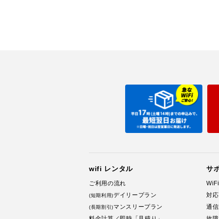
wifi レンタル
サ
ご利用の流れ
Wi
デイリープラン
対応
(短期利用)
マンスリープラン
通信
(長期割引)
料金計算／即時「見積り」
故障