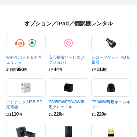
オプション／iPad／翻訳機レンタル
安心サポート＆セキ
安心補償サービス(オ
シガーソケット PD充
ュリティ
プション)
電器
990
44
110
31日間
円
1日
円
1日
円
アドテック USB PD
FS050W/FS045W専
FS040W専用ホームキ
充電器
用クレードル
ット
110
220
220
1日
円
1日
円
1日
円