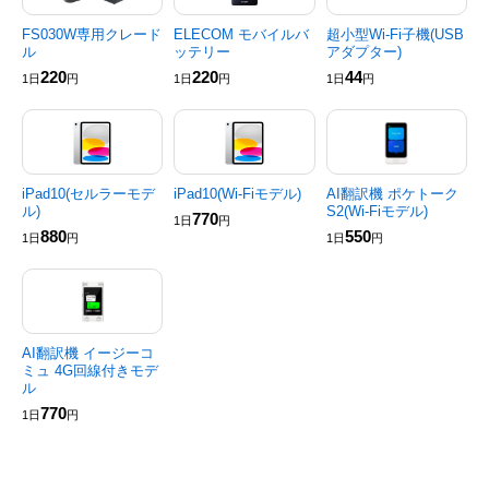
FS030W専用クレード
ELECOM モバイルバ
超小型Wi-Fi子機(USB
ル
ッテリー
アダプター)
220
220
44
1日
円
1日
円
1日
円
iPad10(セルラーモデ
iPad10(Wi-Fiモデル)
AI翻訳機 ポケトーク
ル)
S2(Wi-Fiモデル)
770
1日
円
880
550
1日
円
1日
円
AI翻訳機 イージーコ
ミュ 4G回線付きモデ
ル
770
1日
円