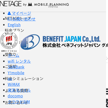
Menu
マイページ
申込み
NETAGEトップ
お問い合わせ
English
料金プラン
ご利用の流れ
受取り
ホーム
ホーム
wifiレンタル
新オプション「安
wifi レンタル
ご返却
SoftBank
Y!mobile
au
料金シミュレーション
2024年1月18日
WiMAX
新オプシ
楽天モバイル
よくある質問
docomo
のご提供
クラウドSIM
お問い合わせ