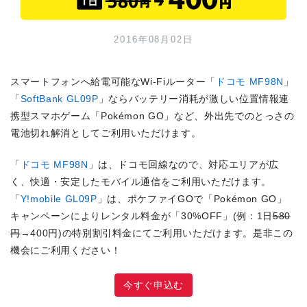
2016年08月02日
スマートフォンへ給電可能なWi-Fiルーター「
ドコモ MF98N
」
「
SoftBank GL09P
」ならバッテリー消耗が激しい位置情報連
携型スマホゲーム「Pokémon GO」など、外出先でのとっさの
電池切れ解消としてご利用いただけます。
「
ドコモ MF98N
」は、ドコモ回線なので、対応エリアが広
く、快適・安定したモバイル通信をご利用いただけます。
「
Y!mobile GL09P
」は、ポケファイGOで「Pokémon GO」
キャンペーンによりレンタル料金が「30%OFF」(例：1日
580
円
→400円)の特別割引料金にてご利用いただけます。是非この
機会にご利用ください！
今すぐ申込む